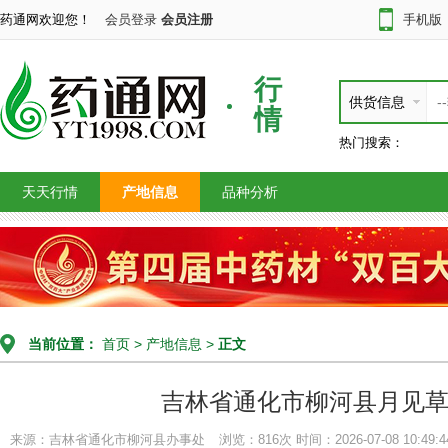
药通网欢迎您！
会员登录
会员注册
手机版
行
供货信息
情
热门搜索：
天天行情
产地信息
品种分析
当前位置：
首页
>
产地信息
>
正文
吉林省通化市柳河县月见
来源：吉林省通化市柳河县办事处
浏览：816次
时间：2026-07-08 10:49:4