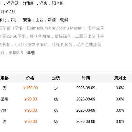
叶，淫洋活，洋和叶，洋火，阳合叶
6月至7月
东北，四川，安徽，山西，新疆，朝鲜
淫羊藿（学名：Epimedium brevicornu Maxim.）多年生草
株高20-60厘米，根状茎粗短，暗棕褐色，二回三出复叶基
具长柄，小叶纸质或厚纸质，叶缘具刺齿，花白色或淡黄
月，果期6-8...
详细
规格
价格
走势
时间
周对比
优
￥150.00
少
2026-08-09
0.0%
柔毛
￥90.00
稳
2026-08-09
0.0%
箭叶
￥95.00
稳
2026-08-09
0.0%
统
￥60.00
稳
2026-08-09
0.0%