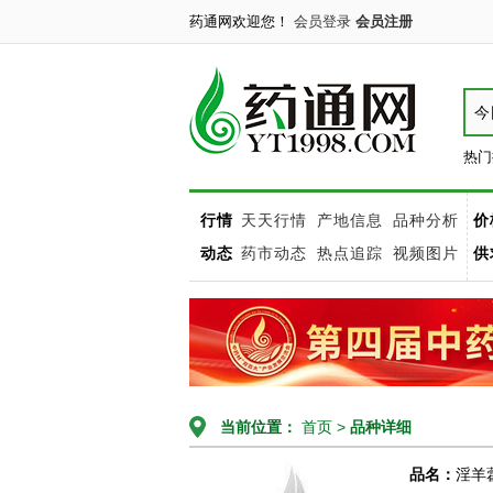
药通网欢迎您！
会员登录
会员注册
今
热门
行情
天天行情
产地信息
品种分析
价
动态
药市动态
热点追踪
视频图片
供
当前位置：
首页
>
品种详细
品名：
淫羊