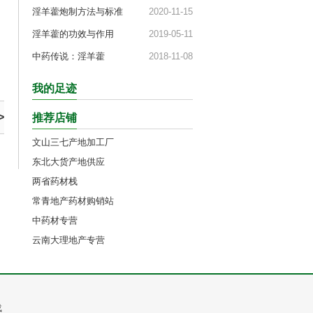
淫羊藿炮制方法与标准
2020-11-15
淫羊藿的功效与作用
2019-05-11
中药传说：淫羊藿
2018-11-08
我的足迹
>
推荐店铺
文山三七产地加工厂
东北大货产地供应
两省药材栈
常青地产药材购销站
中药材专营
云南大理地产专营
载