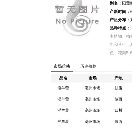
别名：
阳藿
产新时间：
产区分布：
品种特点：
本植物，植
生和茎生，
色，花期5-6
市场价格
历史价格
品名
市场
产地
淫羊藿
亳州市场
甘肃
淫羊藿
亳州市场
陕西
淫羊藿
亳州市场
四川
淫羊藿
亳州市场
陕西