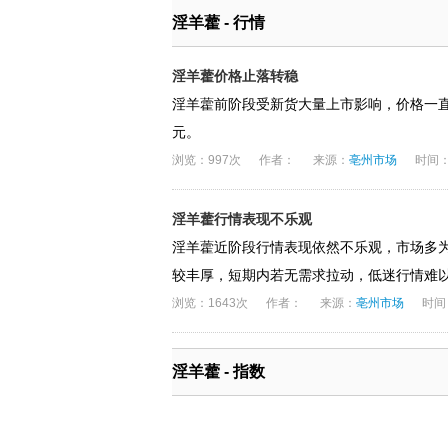
淫羊藿 - 行情
淫羊藿价格止落转稳
淫羊藿前阶段受新货大量上市影响，价格一直
元。
浏览：997次
作者：
来源：
亳州市场
时间：2
淫羊藿行情表现不乐观
淫羊藿近阶段行情表现依然不乐观，市场多为小
较丰厚，短期内若无需求拉动，低迷行情难
浏览：1643次
作者：
来源：
亳州市场
时间：
淫羊藿 - 指数