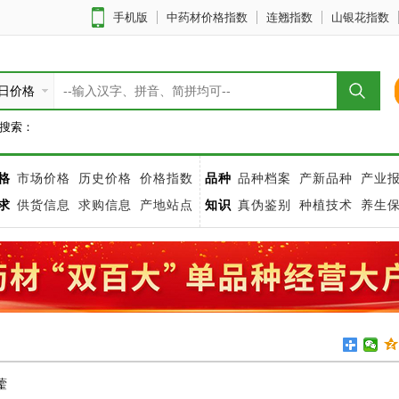
手机版
中药材价格指数
连翘指数
山银花指数
日价格
搜索：
格
市场价格
历史价格
价格指数
品种
品种档案
产新品种
产业
求
供货信息
求购信息
产地站点
知识
真伪鉴别
种植技术
养生
藿