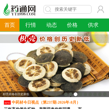
首页
行情
动态
价格
供求
1
2
3
4
5
6
7
8
9
枳壳价格创历史新低
中药材今日视点（第237期-2026年-8月）
new