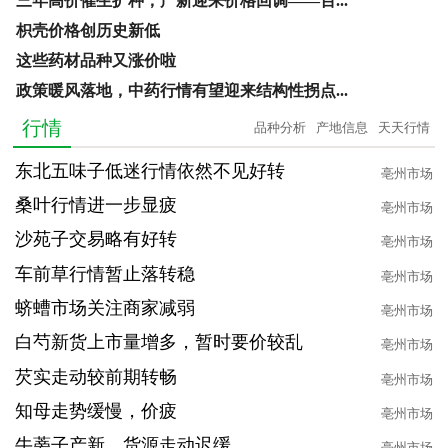
三年高价催生扩种，产新迎来价格回调——百...
枳壳价格创历史新低
这些药材品种又涨价啦
政策暖风落地，中药行情有望迎来结构性拐点...
行情
品种分析
产地信息
天天行情
东北五味子低迷行情依然不见好转
亳州市场
桑叶行情进一步显疲
亳州市场
沙苑子交易略有好转
亳州市场
车前草行情暂止落转稳
亳州市场
蛴螬市场关注商家减弱
亳州市场
白芍新货上市量增多，暂时要价较乱
亳州市场
芡实走动较前期转畅
亳州市场
知母走势缓慢，价疲
亳州市场
牛蒡子产新，货源走动迟缓
亳州市场