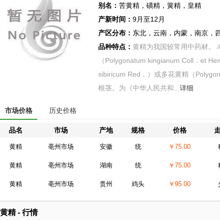
别名：
苦黄精，磺精，簧精，皇精
产新时间：
9月至12月
产区分布：
东北，云南，内蒙，南京，
品种特点：
黄精为我国较常用中药材。 
（Polygonatum kingianum Coll．et
sibiricum Red．）或多花黄精（Polygon
根茎。为《中华人民共和...
详细
市场价格
历史价格
品名
市场
产地
规格
价格
黄精
亳州市场
安徽
统
￥75.00
黄精
亳州市场
湖南
统
￥75.00
黄精
亳州市场
贵州
鸡头
￥95.00
黄精 - 行情