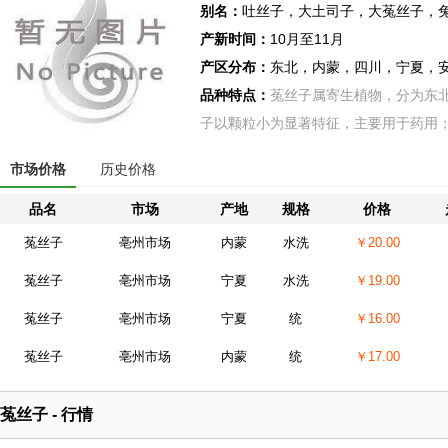
别名：
吐丝子，大土司子，大菟丝子，
产新时间：
10月至11月
产区分布：
东北，内蒙，四川，宁夏，
品种特点：
菟丝子属寄生植物，分为东
子以颗粒小为显著特征，主要用于药用
市场价格
历史价格
品名
市场
产地
规格
价格
菟丝子
亳州市场
内蒙
水洗
￥20.00
菟丝子
亳州市场
宁夏
水洗
￥19.00
菟丝子
亳州市场
宁夏
统
￥16.00
菟丝子
亳州市场
内蒙
统
￥17.00
菟丝子 - 行情