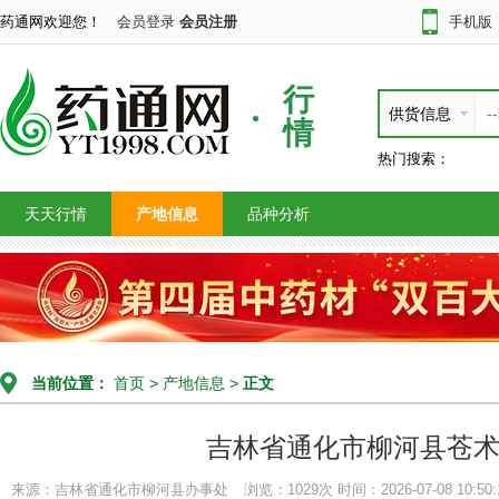
药通网欢迎您！
会员登录
会员注册
手机版
行
供货信息
情
热门搜索：
天天行情
产地信息
品种分析
当前位置：
首页
>
产地信息
>
正文
吉林省通化市柳河县苍
来源：吉林省通化市柳河县办事处
浏览：1029次
时间：2026-07-08 10:50: