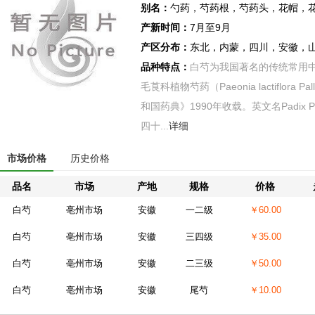
别名：
勺药，芍药根，芍药头，花帽，
产新时间：
7月至9月
产区分布：
东北，内蒙，四川，安徽，
品种特点：
白芍为我国著名的传统常用中
毛莨科植物芍药（Paeonia lactiflor
和国药典》1990年收载。英文名Padix Pa
四十...
详细
市场价格
历史价格
品名
市场
产地
规格
价格
白芍
亳州市场
安徽
一二级
￥60.00
白芍
亳州市场
安徽
三四级
￥35.00
白芍
亳州市场
安徽
二三级
￥50.00
白芍
亳州市场
安徽
尾芍
￥10.00