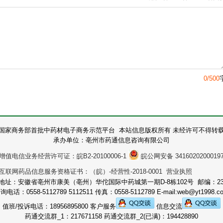
0/500
国家商务部首批中药材电子商务示范平台 本站信息版权所有 未经许可不得转
承办单位：亳州市药通信息咨询有限公司
增值电信业务经营许可证：皖B2-20100006-1
皖公网安备 3416020200019
互联网药品信息服务资格证书：（皖）-经营性-2018-0001 营业执照
地址：安徽省亳州市康美（亳州）华佗国际中药城第一期D-8栋102号 邮编：236
询电话：0558-5112789 5112511 传真：0558-5112789 E-mail:web@yt1998.c
值班/投诉电话：18956895800 客户服务
信息交流
药通交流群_1：217671158 药通交流群_2(已满)：194428890