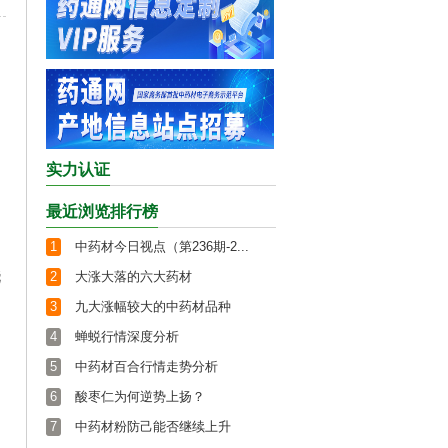
实力认证
最近浏览排行榜
1
中药材今日视点（第236期-2...
浇
2
大涨大落的六大药材
3
九大涨幅较大的中药材品种
4
蝉蜕行情深度分析
5
中药材百合行情走势分析
6
酸枣仁为何逆势上扬？
7
中药材粉防己能否继续上升