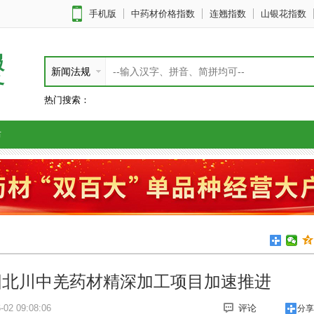
手机版
中药材价格指数
连翘指数
山银花指数
服
新闻法规
务
热门搜索：
布
阳北川中羌药材精深加工项目加速推进
02 09:08:06
评论
分享