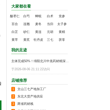
抢
大家都在看
酸枣仁
白芍
蝉蜕
白术
党参
百合
连翘
麦冬
当归
太子参
白芷
砂仁
黄连
元胡
黄精
产
黄芩
黄芪
牡丹皮
三七
茯苓
我的足迹
主体完成50%！绵阳北川中羌药材精深加工项目加速推进
于2026-08-06 21:11:22访问
店铺推荐
着
1
文山三七产地加工厂
2
东北大货产地供应
3
两省药材栈