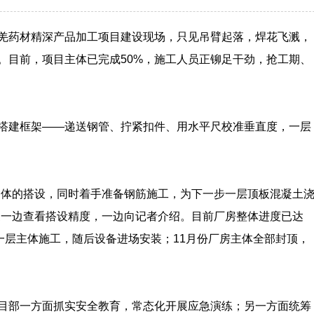
羌药材精深产品加工项目建设现场，只见吊臂起落，焊花飞溅，
。目前，项目主体已完成50%，施工人员正铆足干劲，抢工期、
搭建框架——递送钢管、拧紧扣件、用水平尺校准垂直度，一层
架体的搭设，同时着手准备钢筋施工，为下一步一层顶板混凝土
家一边查看搭设精度，一边向记者介绍。目前厂房整体进度已达
成一层主体施工，随后设备进场安装；11月份厂房主体全部封顶，
目部一方面抓实安全教育，常态化开展应急演练；另一方面统筹