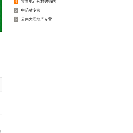
4
常青地产药材购销站
5
中药材专营
6
云南大理地产专营
复