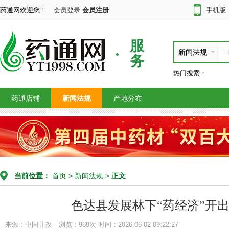
药通网欢迎您！
会员登录
会员注册
手机版
服
新闻法规
务
热门搜索：
药通店铺
新闻法规
产地分布
当前位置：
首页
>
新闻法规
>
正文
色达县发展林下“药经济”开出
来源：中国甘孜
浏览：969次
时间：2026-06-02 09:22:27