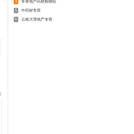
4
常青地产药材购销站
5
中药材专营
6
云南大理地产专营
复