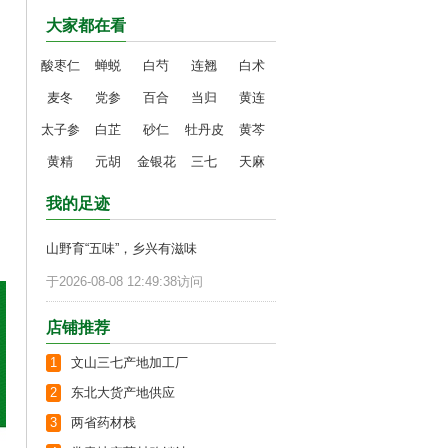
大家都在看
酸枣仁
蝉蜕
白芍
连翘
白术
麦冬
党参
百合
当归
黄连
太子参
白芷
砂仁
牡丹皮
黄芩
黄精
元胡
金银花
三七
天麻
我的足迹
山野育“五味”，乡兴有滋味
于2026-08-08 12:49:38访问
店铺推荐
1
文山三七产地加工厂
2
东北大货产地供应
3
两省药材栈