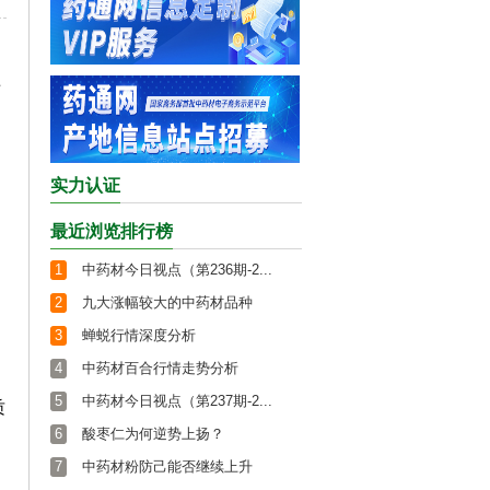
两
实力认证
最近浏览排行榜
1
中药材今日视点（第236期-2...
2
九大涨幅较大的中药材品种
3
蝉蜕行情深度分析
4
中药材百合行情走势分析
5
中药材今日视点（第237期-2...
质
6
酸枣仁为何逆势上扬？
7
中药材粉防己能否继续上升