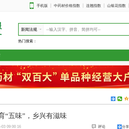
手机版
中药材价格指数
连翘指数
山银花指数
服
新闻法规
务
热门搜索：
布
育“五味”，乡兴有滋味
03 09:00:16
评论
分享