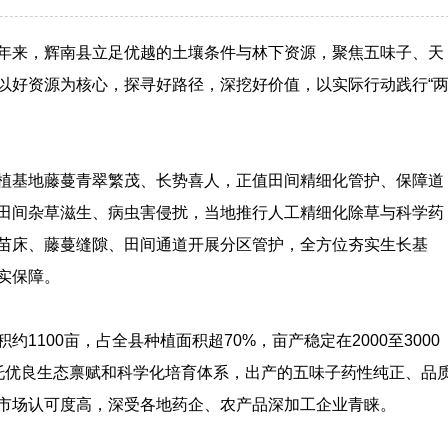
年来，辉南县立足优越的土壤条件与林下资源，聚焦五味子、天
以好资源为核心，探寻好路径，深挖好价值，以实际行动践行“
植基地藤蔓青翠繁茂、长势喜人，正值田间精细化管护、保障道
田间杂草滋生、病虫害侵扰，当地推行人工精细化除草与科学药
苗床、藤蔓缝隙、田间通道开展分区管护，全方位夯实生长基
实保障。
1100亩，占全县种植面积超70%，亩产稳定在2000至3000
托优良生态禀赋和科学化培育体系，出产的五味子药性纯正、品
市场认可度高，深受各地药企、农产品深加工企业青睐。