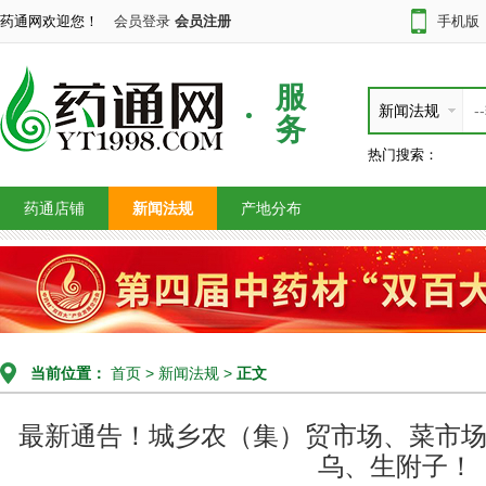
药通网欢迎您！
会员登录
会员注册
手机版
服
新闻法规
务
热门搜索：
药通店铺
新闻法规
产地分布
当前位置：
首页
>
新闻法规
>
正文
最新通告！城乡农（集）贸市场、菜市
乌、生附子！