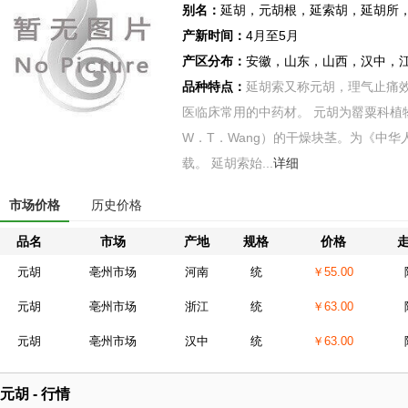
别名：
延胡，元胡根，延索胡，延胡所
产新时间：
4月至5月
产区分布：
安徽，山东，山西，汉中，
品种特点：
延胡索又称元胡，理气止痛
医临床常用的中药材。 元胡为罂粟科植物延胡索（
W．T．Wang）的干燥块茎。为《中华
载。 延胡索始...
详细
市场价格
历史价格
品名
市场
产地
规格
价格
元胡
亳州市场
河南
统
￥55.00
元胡
亳州市场
浙江
统
￥63.00
元胡
亳州市场
汉中
统
￥63.00
元胡 - 行情