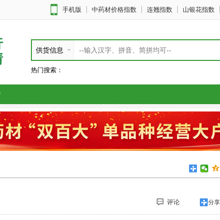
手机版
中药材价格指数
连翘指数
山银花指数
行
供货信息
情
热门搜索：
析
评论
分享