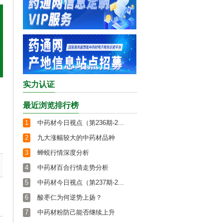
实力认证
最近浏览排行榜
1
中药材今日视点（第236期-2...
2
九大涨幅较大的中药材品种
3
蝉蜕行情深度分析
4
中药材百合行情走势分析
5
中药材今日视点（第237期-2...
6
酸枣仁为何逆势上扬？
7
中药材粉防己能否继续上升