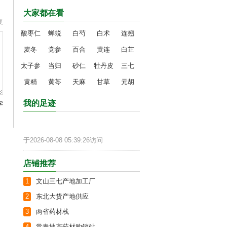
大家都在看
复
酸枣仁
蝉蜕
白芍
白术
连翘
麦冬
党参
百合
黄连
白芷
太子参
当归
砂仁
牡丹皮
三七
黄精
黄芩
天麻
甘草
元胡
我的足迹
字
于2026-08-08 05:39:26访问
店铺推荐
1
文山三七产地加工厂
2
东北大货产地供应
3
两省药材栈
4
常青地产药材购销站