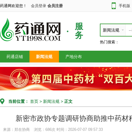
药通网欢迎您！
会员登录
会员注册
手机版
服
新闻法规
务
热门搜索：
药通店铺
新闻法规
产地分布
当前位置：
首页
>
新闻法规
>
正文
新密市政协专题调研协商助推中药材
来源：郑在协商
浏览：686次
时间：2026-07-07 09:57:33