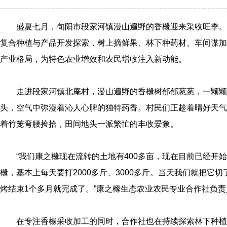
盛夏七月，旬阳市段家河镇漫山遍野的香橼迎来采收旺季。
复合种植与产品开发探索，树上摘鲜果、林下种药材、车间谋加
产业格局，为特色农业增效和农民增收注入新动能。
走进段家河镇北庵村，漫山遍野的香橼树郁郁葱葱，一颗颗
头，空气中弥漫着沁人心脾的独特药香。村民们正趁着晴好天气
着竹笼弯腰捡拾，田间地头一派繁忙的丰收景象。
“我们康之橼现在流转的土地有400多亩，现在目前已经开始
橼，基本上每天要打2000多斤、3000多斤。当天我们就把它
烤结束1个多月就完成了。”康之橼生态农业农民专业合作社负
在专注香橼采收加工的同时，合作社也在持续探索林下种植