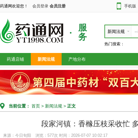
药通网欢迎您！
会员登录
会员注册
手机版
服
新闻法规
务
热门搜索：
药通店铺
新闻法规
产地分布
当前位置：
首页
>
新闻法规
>
正文
段家河镇：香橼压枝采收忙 
来源：今日旬阳
浏览：577次
时间：2026-07-07 10:02:17