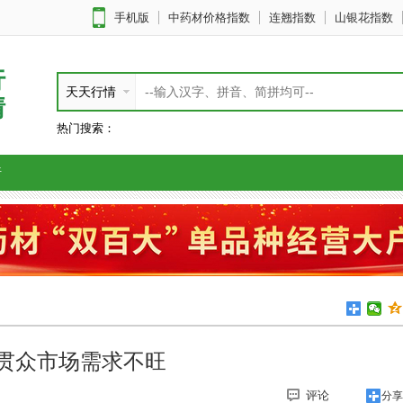
手机版
中药材价格指数
连翘指数
山银花指数
行
天天行情
情
热门搜索：
析
贯众市场需求不旺
评论
分享