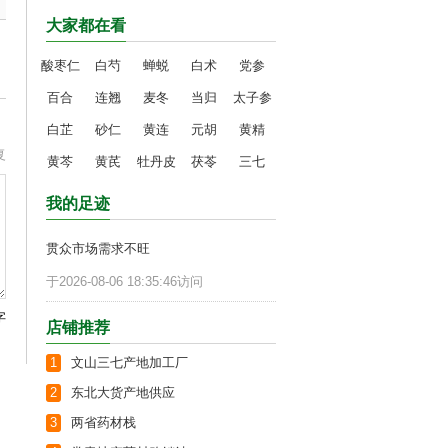
大家都在看
酸枣仁
白芍
蝉蜕
白术
党参
百合
连翘
麦冬
当归
太子参
白芷
砂仁
黄连
元胡
黄精
复
黄芩
黄芪
牡丹皮
茯苓
三七
我的足迹
贯众市场需求不旺
于2026-08-06 18:35:46访问
字
店铺推荐
1
文山三七产地加工厂
2
东北大货产地供应
3
两省药材栈