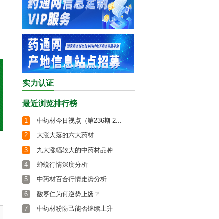
实力认证
最近浏览排行榜
1
中药材今日视点（第236期-2...
2
大涨大落的六大药材
3
九大涨幅较大的中药材品种
4
蝉蜕行情深度分析
5
中药材百合行情走势分析
6
酸枣仁为何逆势上扬？
7
中药材粉防己能否继续上升