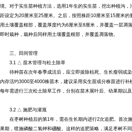
境。对于实生苗种植方法，选用1年生的实生苗，挖出种植沟，沟
距设定为20厘米至25厘米。之后，按照株距10厘米至15厘米
用土壤覆盖根部，覆盖厚度约为6厘米至8厘米，并覆盖一层凋
即时栽种，栽种后同样用土壤覆盖根部，并覆盖凋落物。
三、田间管理
3.1 △ 苗木管理与松土除草
待种苗在次年春季成活后，应立即拔除枯死、生长瘦弱或染
内存活约3000至4000株苗木，建议采用实生苗或分株苗进行
每年需进行三次松土除草工作，分别在苗木展叶后、幼果期以及
3.2 △ 施肥与灌溉
在枣树种植后的第1年，需在生长期内进行2次追肥。首次
果期，喷施磷酸二氢钾和硼酸。这样的追肥策略，满足枣树不同