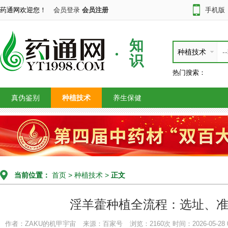
药通网欢迎您！
会员登录
会员注册
手机版
知
种植技术
识
热门搜索：
真伪鉴别
种植技术
养生保健
当前位置：
首页
>
种植技术
>
正文
淫羊藿种植全流程：选址、
作者：ZAKU的机甲宇宙
来源：百家号
浏览：2160次
时间：2026-05-28 0