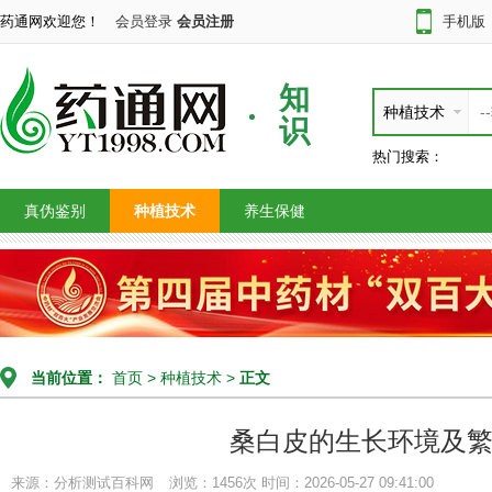
药通网欢迎您！
会员登录
会员注册
手机版
知
种植技术
识
热门搜索：
真伪鉴别
种植技术
养生保健
当前位置：
首页
>
种植技术
>
正文
桑白皮的生长环境及
来源：分析测试百科网
浏览：1456次
时间：2026-05-27 09:41:00