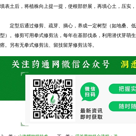
填表土后，将植株向上提一提，使根部舒展，再填心土，压实，
定型后通过修剪、疏芽、摘心，养成一定树型（如地桑、低
型）。修剪可用拳式修剪法，每年在基部伐条，利用潜伏芽萌生
瘩。另有无拳式修剪法、留技留芽修剪法等。