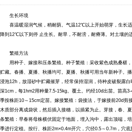
生长环境
喜温暖湿润气候，稍耐荫。气温12℃以上开始萌芽，生长适宜
降到12℃以下则停 止生长。耐旱，不耐涝，耐瘠薄。对土壤的
繁殖方法
用种子、嫁接和压条繁殖。种子繁殖：采收紫色成熟桑椹，
贮藏。春播、夏播、秋播均可。夏播、秋播可用当年新种子。播
浸泡12h，放湿砂中贮藏催芽，经常保持湿润，待种皮破裂露白时
深1cm，每1hm2用种量7.5-15kg。覆土。约经10d出苗。苗
季按株距10～15cm定苗。嫁接繁殖：袋接法，于嫁接前20d
木质部分离成袋状，然后插入接穗，以插紧为止。芽接，春、夏季
条繁殖：早春将母株横伏固定于地面，埋入沟中，露出顶端，培
季进行定植。按行、株距2m×0.4m开穴，穴径0.5～0.7m