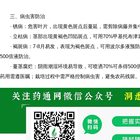
三、病虫害防治
· 锈病：危害叶片，出现黄色斑点后蔓延，需剪除病藤并集
· 立枯病：茎部出现黄褐色凹陷斑点，可用70%甲基托布津1
· 褐斑病：7-8月易发，表现为褐色斑点，可用波尔多液
500倍液防治。
· 蔓茎腐烂：阴雨潮湿环境易导致，可喷洒70%可杀得50
药用需遵医嘱；栽培过程中需严格控制病虫害，避免农药残留。