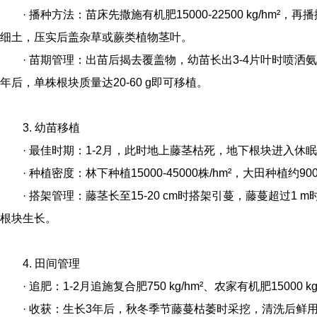
· 播种方法：苗床先撒施有机肥15000-22500 kg/hm²，再播撒种
细土，压实后盖杂草或蕨类植物茎叶。
· 苗期管理：出苗后揭去覆盖物，幼苗长出3-4片叶时喷洒氨基
年后，单株根块质量达20-60 g即可移植。
3. 幼苗移植
· 最佳时期：1-2月，此时地上藤茎枯死，地下根块进入休
· 种植密度：林下种植15000-45000株/hm²，大田种植约900
· 搭架管理：藤茎长至15-20 cm时搭架引蔓，藤蔓超过1
根块生长。
4. 田间管理
· 追肥：1-2月追施复合肥750 kg/hm²、农家有机肥15000 k
· 收获：生长3年后，秋冬季节藤蔓枯萎时采挖，清洗后鲜