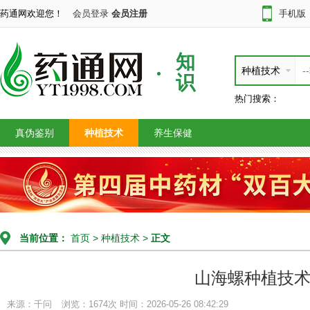
药通网欢迎您！
会员登录
会员注册
手机版
知
种植技术
识
热门搜索：
真伪鉴别
种植技术
养生保健
当前位置：
首页
>
种植技术
>
正文
山海螺种植技
来源：千问
浏览：1674次
时间：2026-05-26 08:42:29