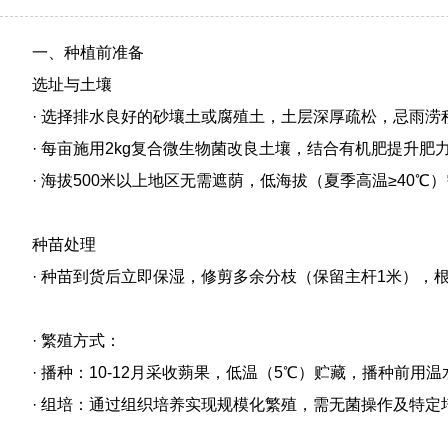
一、种植前准备
选址与土壤
· 选择排水良好的砂壤土或腐殖土，土层深厚疏松，忌雨涝
· 每亩施用2kg复合微生物菌改良土壤，结合有机肥提升肥
· 海拔500米以上地区无需遮荫，低海拔（夏季高温≥40℃
种苗处理
· 种苗到货后立即保湿，修剪多余分枝（保留主杆1米），根
· 繁殖方式：
· 播种：10-12月采收蒴果，低温（5℃）贮藏，播种前用
· 组培：通过组织培养实现规模化繁殖，需无菌操作及特定