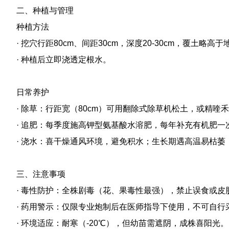
二、种植与管理
种植方法
· 挖穴行距80cm、间距30cm，深度20-30cm，覆土略高
· 种植后立即浇透定根水。
日常养护
· 除草：行距宽（80cm）可用翻除式除草机松土，或精喹
· 追肥：每季度施高钾型氨基酸水溶肥，每年补充有机肥一
· 浇水：喜干燥通风环境，避免积水；生长期遇高温易枯萎
三、注意事项
· 毒性防护：全株剧毒（花、果毒性最强），禁止误食或
· 药用警示：仅限专业炮制后在医师指导下使用，不可自行
· 环境适应：耐寒（-20℃），但幼苗需遮阴，成株喜阳光。