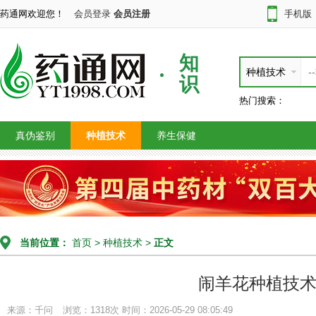
药通网欢迎您！
会员登录
会员注册
手机版
知
种植技术
识
热门搜索：
真伪鉴别
种植技术
养生保健
当前位置：
首页
>
种植技术
>
正文
闹羊花种植技
来源：千问
浏览：1318次
时间：2026-05-29 08:05:49