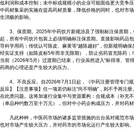
低利润和成本控制；未中标或规模小的企业可能面临更大竞争压
中药材集采的实施在提高药材质量，降低价格的同时，也对市场
生消极的影响。
3、保质期。2025年中药饮片新规涉及了‌强制标注保质期‌，保质
起，所有中药饮片包装上必须明确标注保质期。直接影响药品包
导科学用药‌：传统认可陈皮、麻黄等“越陈越好”，但新规明确保质
经实证支持（如陈皮标5年而非无限期），防止劣药冒充陈药；市
当前（2026年5月）过渡期已结束，行业虽然进入“标得准、管
药商的心理还是产生较大的压力。
4、不良反应。自2026年7月1日起，《中药注册管理专
反应】【注意事项】任一项若仍标注“尚不明确”，则不予再注册。
在此类问题。这将‌加速行业集中与资源重构‌：合规成本（补充
（单品种约数万至十万元），但对中小药企构成压力，并对药材
凡此种种，中医药市场的诸多监管措施的出台虽对规范市场
也对市场产生较大压力，并对药市的市场化运行产生较大影响。