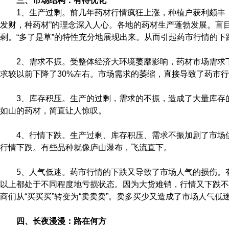
三、市场结构：有待优化
1、生产过剩。前几年药材行情疯狂上涨，种植户获利颇丰
发财，种药材”的理念深入人心。各地的药材生产蓬勃发展。盲
剩。“多了是草”的特性充分地展现出来。从而引起药市行情的下
2、需求不振。受整体经济大环境萎靡影响，药材市场需求
求较以前下降了30%左右。市场需求的萎缩，直接导致了药市
3、库存积压。生产的过剩，需求的不振，造成了大量库存
如山的药材，简直让人惊叹。
4、行情下跌。生产过剩、库存积压、需求不振加剧了市场
行情下跌。有些品种就像庐山瀑布，飞流直下。
5、人气低迷。药市行情的下跌又导致了市场人气的损伤。
以上都处于不同程度地亏损状态。因为大货难销，行情又下跌不
商们从“买买买”转变为“卖卖卖”。卖多买少又造成了市场人气低
四、长夜漫漫：路在何方