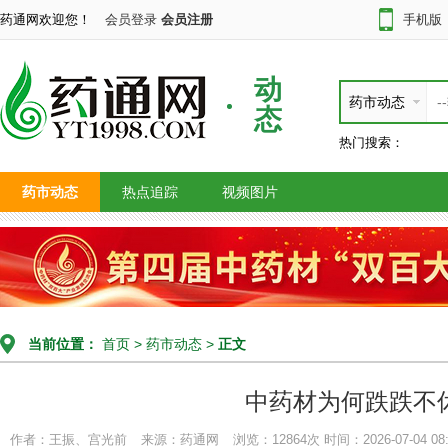
药通网欢迎您！
会员登录
会员注册
手机版
动
药市动态
态
热门搜索：
药市动态
热点追踪
视频图片
当前位置：
首页
>
药市动态
>
正文
中药材为何跌跌不
作者：王振、宫光前
来源：药通网
浏览：12864次
时间：2026-07-04 08: