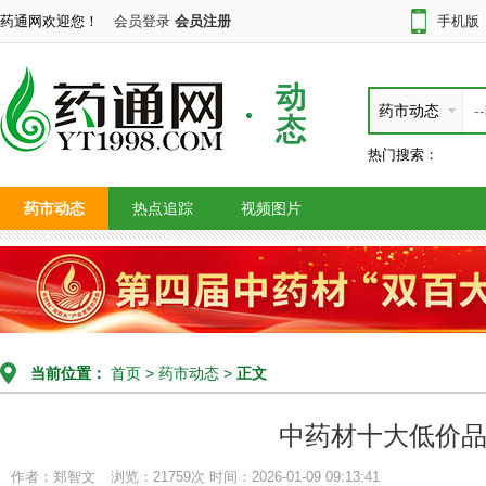
药通网欢迎您！
会员登录
会员注册
手机版
动
药市动态
态
热门搜索：
药市动态
热点追踪
视频图片
当前位置：
首页
>
药市动态
>
正文
中药材十大低价
作者：郑智文
浏览：21759次
时间：2026-01-09 09:13:41