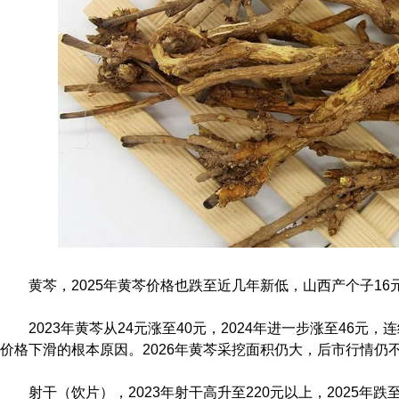
黄芩，2025年黄芩价格也跌至近几年新低，山西产个子16
2023年黄芩从24元涨至40元，2024年进一步涨至46
价格下滑的根本原因。2026年黄芩采挖面积仍大，后市行情仍
射干（饮片），2023年射干高升至220元以上，2025年