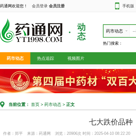
药通网欢迎您！
会员登录
会员注册
手机版
动
药市动态
态
热门搜索：
药市动态
热点追踪
视频图片
当前位置：
首页
>
药市动态
>
正文
七大跌价品种
作者：郑平
来源：药通网
浏览：20906次
时间：2025-04-10 08:22:20