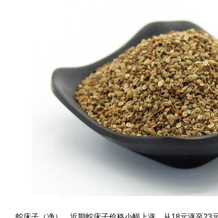
蛇床子（净），近期蛇床子价格小幅上涨，从18元涨至23