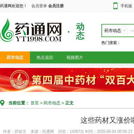
药通网欢迎您！
会员登录
会员注册
手机版
动
药市动态
态
热门搜索：
药市动态
热点追踪
视频图片
当前位置：
首页
>
药市动态
>
正文
这些药材又涨价
作者：郑智文
来源：药通网
浏览：14367次
时间：2026-06-04 08:56:23