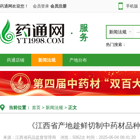
药通网欢迎您！
会员登录
会员注册
手机版
服
新闻法规
务
热门搜索：
药通店铺
新闻法规
产地分布
当前位置：
首页
>
新闻法规
>
正文
《江西省产地趁鲜切制中药材品
来源：江西省药品监督管理局
浏览：5062次
时间：2025-06-04 08:41:20