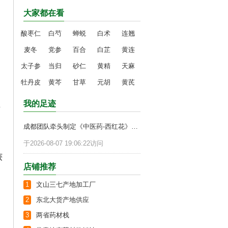
大家都在看
酸枣仁
白芍
蝉蜕
白术
连翘
麦冬
党参
百合
白芷
黄连
太子参
当归
砂仁
黄精
天麻
牡丹皮
黄芩
甘草
元胡
黄芪
我的足迹
量
成都团队牵头制定《中医药-西红花》国际标准正式发布
于2026-08-07 19:06:22访问
获
店铺推荐
1
文山三七产地加工厂
2
东北大货产地供应
3
两省药材栈