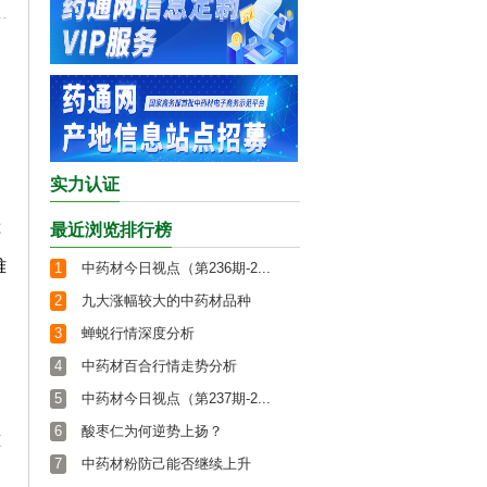
实力认证
最近浏览排行榜
还
难
1
中药材今日视点（第236期-2...
2
九大涨幅较大的中药材品种
3
蝉蜕行情深度分析
4
中药材百合行情走势分析
5
中药材今日视点（第237期-2...
6
酸枣仁为何逆势上扬？
准
7
中药材粉防己能否继续上升