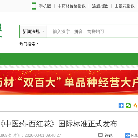
手机版
中药材价格指数
连翘指数
山银花指数
服
新闻法规
务
热门搜索：
布
《中医药-西红花》国际标准正式发布
869次
时间：2026-03-01 09:48:27
评论
分享