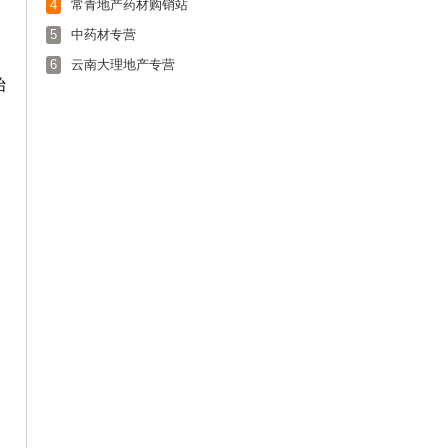
4
常青地产药材购销站
5
中药材专营
6
云南大理地产专营
始
一