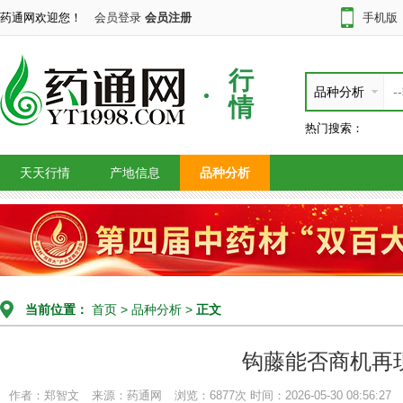
药通网欢迎您！
会员登录
会员注册
手机版
行
品种分析
情
热门搜索：
天天行情
产地信息
品种分析
当前位置：
首页
>
品种分析
>
正文
钩藤能否商机再
作者：郑智文
来源：药通网
浏览：6877次
时间：2026-05-30 08:56:27