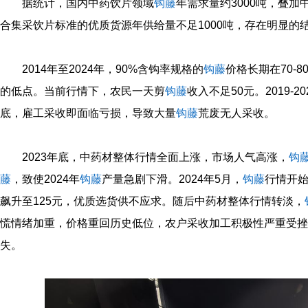
据统计，国内中药饮片领域
钩藤
年需求量约3000吨，叠加
合集采饮片标准的优质货源年供给量不足1000吨，存在明显的
2014年至2024年，90%含钩率规格的
钩藤
价格长期在70-8
的低点。当前行情下，农民一天剪
钩藤
收入不足50元。2019-
底，雇工采收即面临亏损，导致大量
钩藤
荒废无人采收。
2023年底，中药材整体行情全面上涨，市场人气高涨，
钩
藤
，致使2024年
钩藤
产量急剧下滑。2024年5月，
钩藤
行情开始
飙升至125元，优质选货供不应求。随后中药材整体行情转淡，
慌情绪加重，价格重回历史低位，农户采收加工积极性严重受挫
失。