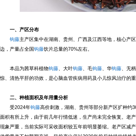
一、产区分布
钩藤
主产区集中在湖南、贵州、广西及江西等地，核心产区
边，产量占全国
钩藤
饮片总量的70%左右。
本品为茜草科植物
钩藤
、大叶
钩藤
、毛
钩藤
、华
钩藤
、无柄
惊、清热平肝的功效，是心脑血管疾病用药及小儿惊风治疗的重
二、种植面积及年用量分析
受2024年
钩藤
高价刺激，湖南、贵州等部分新产区扩种约3
面积有所上升，由于前几年行情低迷，生产尚未完全恢复。老产
现象严重，当前实际可采收面积较五年前明显萎缩。老产区减产