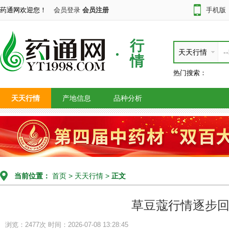
药通网欢迎您！
会员登录
会员注册
手机版
行
天天行情
情
热门搜索：
天天行情
产地信息
品种分析
当前位置：
首页
>
天天行情
>
正文
草豆蔻行情逐步
浏览：2477次
时间：2026-07-08 13:28:45