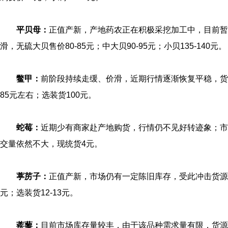
平贝母：
正值产新，产地药农正在积极采挖加工中，目前暂
滑，无硫大贝售价80-85元；中大贝90-95元；小贝135-140元。
鳖甲：
前阶段持续走缓、价滑，近期行情逐渐恢复平稳，货
85元左右；选装货100元。
蛇莓：
近期少有商家赴产地购货，行情仍不见好转迹象；市
交量依然不大，现统货4元。
葶苈子：
正值产新，市场仍有一定陈旧库存，受此冲击货源
元；选装货12-13元。
蒺藜：
目前市场库存量较丰，由于该品种需求量有限，货源