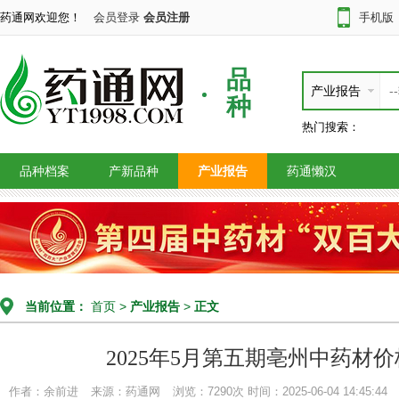
药通网欢迎您！
会员登录
会员注册
手机版
品
产业报告
种
热门搜索：
品种档案
产新品种
产业报告
药通懒汉
当前位置：
首页
>
产业报告
>
正文
2025年5月第五期亳州中药材
作者：余前进
来源：药通网
浏览：7290次
时间：2025-06-04 14:45:44