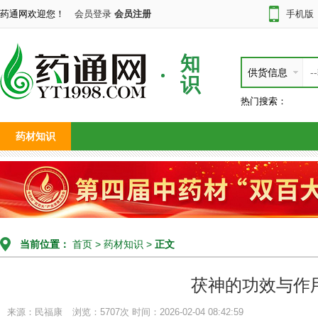
药通网欢迎您！
会员登录
会员注册
手机版
知
供货信息
识
热门搜索：
药材知识
当前位置：
首页
>
药材知识
>
正文
茯神的功效与作
来源：民福康
浏览：5707次
时间：2026-02-04 08:42:59