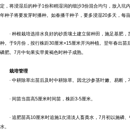
定，将浸湿后的种子1份和稍湿润的细沙3份混合均匀，放入坑
年种子将要发芽时播种。如春播干种子，要多浸湿20多天，每亩
· 种根栽培选排水良好的砂质壤土建立留种田，施足基肥
种。于9月份，按行株距30厘米×15厘米开沟种植。翌年春出
磷肥。7月中旬果实早黄褐色时种子成熟。
栽培管理
· 中耕除草出苗后及时中耕除草。因北沙参茎叶嫩、易断
· 间苗当苗高5厘米时间苗，株距3-5厘米。
· 追肥苗高10厘米时追施1次清淡人畜粪水，7月初以施磷
水。