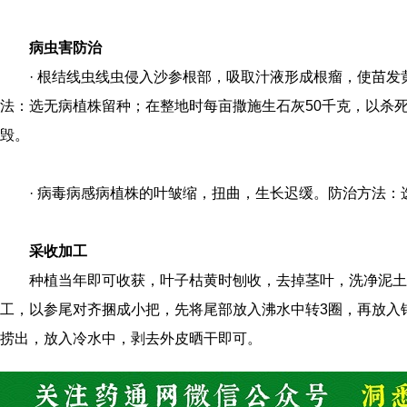
病虫害防治
· 根结线虫线虫侵入沙参根部，吸取汁液形成根瘤，使苗
法：选无病植株留种；在整地时每亩撒施生石灰50千克，以杀
毁。
· 病毒病感病植株的叶皱缩，扭曲，生长迟缓。防治方法
采收加工
种植当年即可收获，叶子枯黄时刨收，去掉茎叶，洗净泥土
工，以参尾对齐捆成小把，先将尾部放入沸水中转3圈，再放入
捞出，放入冷水中，剥去外皮晒干即可。