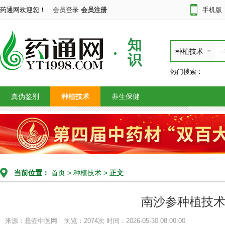
药通网欢迎您！
会员登录
会员注册
手机版
知
种植技术
识
热门搜索：
真伪鉴别
种植技术
养生保健
当前位置：
首页
>
种植技术
>
正文
南沙参种植技
来源：悬壶中医网
浏览：2074次
时间：2026-05-30 08:00:00