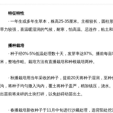
特征特性
· 一年生或多年生草本，株高25-35厘米。主根较长，圆
旱力较强，喜温暖湿润的气候，耐寒，怕高温。忌连作，粘土和
播种栽培
· 种子经0%-5%低温处理数十天，发芽率达97%。播前每亩地
米，整地作畦。栽培方法有直播栽培和种根栽培两种。
· 秋播栽培用当年采收的种子，提前20天将种子湿润，至种
沟，将种子均匀撒入沟内，覆土将种子盖严，稍加镇压，浇水。
出苗前将未碎的土块打碎，以免妨碍幼苗出土。
· 春播栽培新收种子于11月中旬进行沙藏处理，选背阳处挖