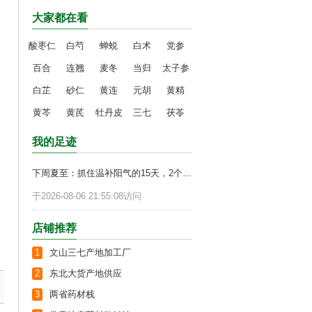
大家都在看
酸枣仁
白芍
蝉蜕
白术
党参
百合
连翘
麦冬
当归
太子参
白芷
砂仁
黄连
元胡
黄精
黄芩
黄芪
牡丹皮
三七
茯苓
我的足迹
下周夏至：抓住温补阳气的15天，2个补阳法，温暖整年
于2026-08-06 21:55:08访问
店铺推荐
1
文山三七产地加工厂
2
东北大货产地供应
3
两省药材栈