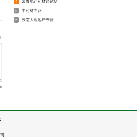
4
常青地产药材购销站
5
中药材专营
6
云南大理地产专营
复
字
载
7号