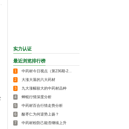
实力认证
最近浏览排行榜
1
中药材今日视点（第236期-2...
2
大涨大落的六大药材
3
九大涨幅较大的中药材品种
4
蝉蜕行情深度分析
食
5
中药材百合行情走势分析
6
酸枣仁为何逆势上扬？
7
中药材粉防己能否继续上升