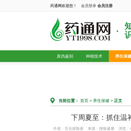
药通网欢迎您！
会员登录
会员注册
真伪鉴别
种植技术
养生保
当前位置：
首页
>
养生保健
>
正文
下周夏至：抓住温补
作者：舌尖探险家
来源：搜狐健康
浏览：4