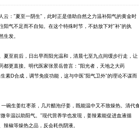
人云："夏至一阴生"，此时正是借助自然之力温补阳气的黄金时
往阳气不足而不自知。在这个特殊时节，不妨放下对"补"的执
然生发。
。夏至前后，日出早而阳光温和，清晨七至九点间缓步行走，让
药都更直接。明代医家张景岳曾言："阳光者，天地之大药
生素D合成，调节免疫功能，这与中医"阳气卫外"的理论不谋而
"。一碗生姜红枣茶，几片醋泡仔姜，既能温中又不致燥热。清代
宜微辛温以助阳气。"现代营养学也发现，姜辣素能促进血液循
、辣椒等燥热之品，反会耗伤阴液。