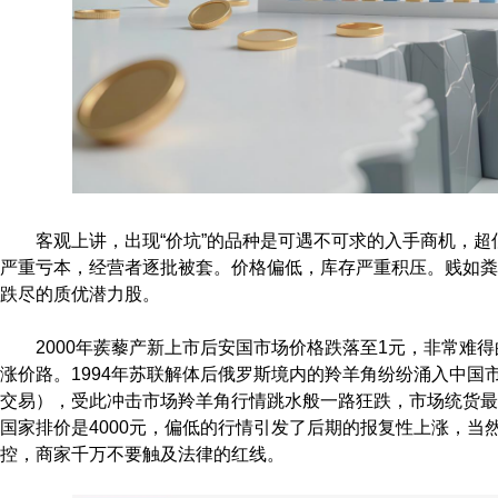
客观上讲，出现“价坑”的品种是可遇不可求的入手商机，
严重亏本，经营者逐批被套。价格偏低，库存严重积压。贱如粪
跌尽的质优潜力股。
2000年蒺藜产新上市后安国市场价格跌落至1元，非常难
涨价路。1994年苏联解体后俄罗斯境内的羚羊角纷纷涌入中国
交易），受此冲击市场羚羊角行情跳水般一路狂跌，市场统货最
国家排价是4000元，偏低的行情引发了后期的报复性上涨，当
控，商家千万不要触及法律的红线。