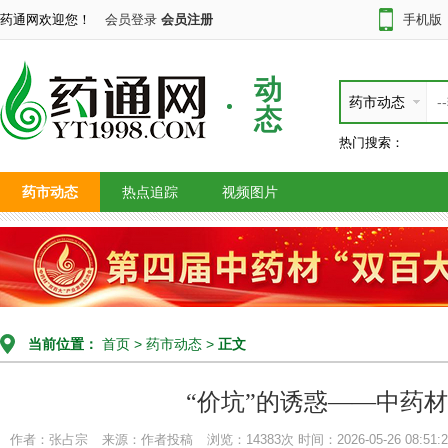
药通网欢迎您！
会员登录
会员注册
手机版
动
药市动态
态
热门搜索：
药市动态
热点追踪
视频图片
当前位置：
首页
>
药市动态
>
正文
“价坑”的诱惑——中药
作者：​张占宗
来源：作者投稿
浏览：14383次
时间：2026-05-26 08:51:2