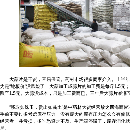
大蒜片是干货，容易保管。药材市场很多商家介入。上半年
为是“地板价”没风险了，大蒜加工成蒜片的加工费是每斤1.5元
跌至1.5元。大蒜没成本，只是加工费而已。三年后大蒜片暴涨至
“贱取如珠玉，贵出如粪土”是中药材大货经营放之四海而皆
手前不要过多考虑库存压力，没有庞大的库存压力怎么会有偏低
经营者一并亏损，多唯恐避之不及。生产端停滞了，库存消化就
局。