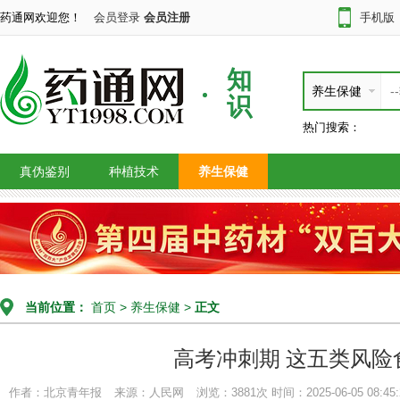
药通网欢迎您！
会员登录
会员注册
手机版
知
养生保健
识
热门搜索：
真伪鉴别
种植技术
养生保健
当前位置：
首页
>
养生保健
>
正文
高考冲刺期 这五类风险
作者：北京青年报
来源：人民网
浏览：3881次
时间：2025-06-05 08:45: