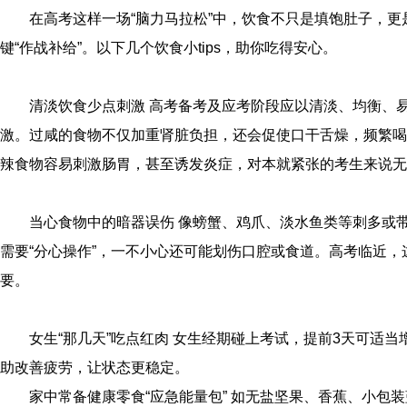
在高考这样一场“脑力马拉松”中，饮食不只是填饱肚子，
键“作战补给”。以下几个饮食小tips，助你吃得安心。
清淡饮食少点刺激 高考备考及应考阶段应以清淡、均衡、
激。过咸的食物不仅加重肾脏负担，还会促使口干舌燥，频繁喝
辣食物容易刺激肠胃，甚至诱发炎症，对本就紧张的考生来说无疑
当心食物中的暗器误伤 像螃蟹、鸡爪、淡水鱼类等刺多或
需要“分心操作”，一不小心还可能划伤口腔或食道。高考临近
要。
女生“那几天”吃点红肉 女生经期碰上考试，提前3天可适
助改善疲劳，让状态更稳定。
家中常备健康零食“应急能量包” 如无盐坚果、香蕉、小包