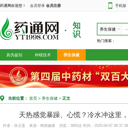
药通网欢迎您！
会员登录
会员注册
手机版
知
养生保健
识
热门搜索：
真伪鉴别
种植技术
养生保健
当前位置：
首页
>
养生保健
>
正文
天热感觉暴躁、心慌？冷水冲这里，
作者：张玉莲
来源：网易健康
浏览：3850次
时间：2025-06-07 08:37:38