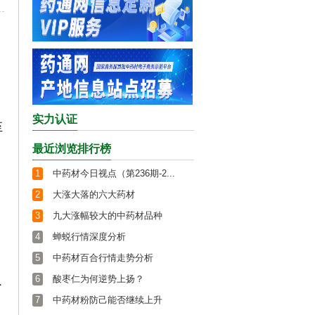
实力认证
至
最近浏览排行榜
1
中药材今日视点（第236期-2...
2
大涨大落的六大药材
3
九大涨幅较大的中药材品种
4
蝉蜕行情深度分析
5
中药材百合行情走势分析
6
酸枣仁为何逆势上扬？
外
7
中药材粉防己能否继续上升