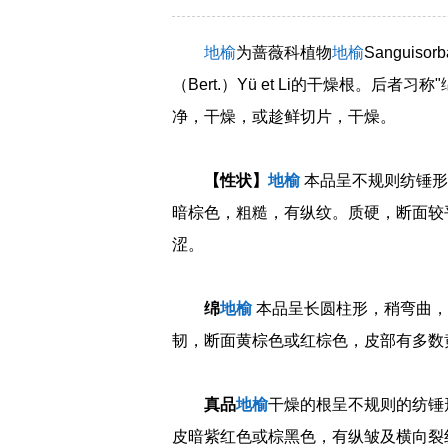
地榆
为蔷薇科植物
地榆
Sanguisorb
（Bert.）Yü et Li的干燥根。后者习称"
净，干燥，或趁鲜切片，干燥。
【性状】
地榆
本品呈不规则纺锤形或
暗棕色，粗糙，有纵纹。质硬，断面较
涩。
绵
地榆
本品呈长圆柱形，稍弯曲，
韧，断面黄棕色或红棕色，皮部有多数
真品
地榆
干燥的根呈不规则的纺锤形
皮暗紫红色或棕黑色，有纵皱及横向裂