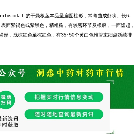
um bistorta L.的干燥根茎本品呈扁圆柱形，常弯曲成虾状。长6-
或稍细。表面紫褐色或紫黑色，稍粗糙，有较密环节及根痕，一面隆起
形，浅棕红色至棕红色，有35~50个黄白色维管束细点断续排