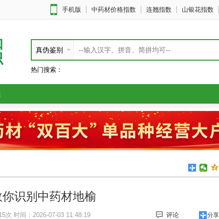
手机版
中药材价格指数
连翘指数
山银花指数
知
真伪鉴别
识
热门搜索：
健
教你识别中药材地榆
15次
时间：2026-07-03 11:48:19
评论
分享