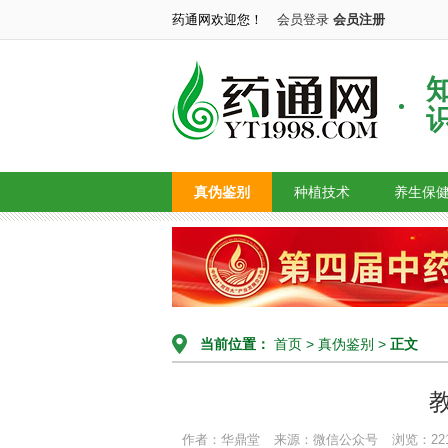
药通网欢迎您！
会员登录
会员注册
真伪鉴别
种植技术
养生保
当前位置：
首页
>
真伪鉴别
>
正文
作者：华鼎堂
来源：微信公众号
浏览：22