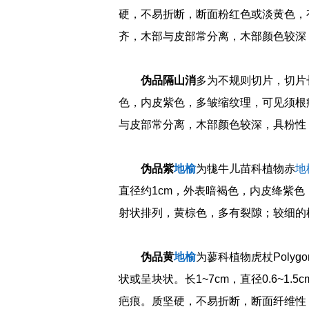
硬，不易折断，断面粉红色或淡黄色，
齐，木部与皮部常分离，木部颜色较深
伪品隔山消
多为不规则切片，切片长
色，内皮紫色，多皱缩纹理，可见须根
与皮部常分离，木部颜色较深，具粉性
伪品紫
地榆
为牻牛儿苗科植物赤
地
直径约1cm，外表暗褐色，内皮绛紫
射状排列，黄棕色，多有裂隙；较细的
伪品黄
地榆
为蓼科植物虎杖Polygonu
状或呈块状。长1~7cm，直径0.6~
疤痕。质坚硬，不易折断，断面纤维性