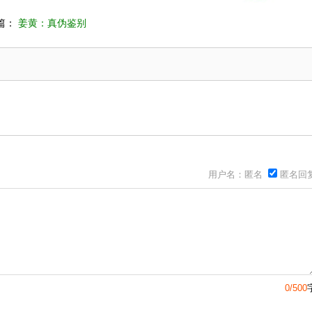
篇：
姜黄：真伪鉴别
用户名：匿名
匿名回
0/500