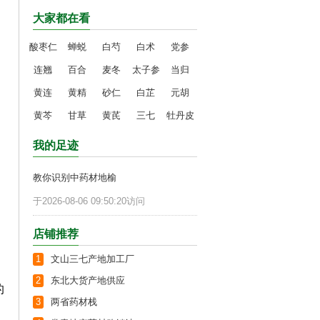
大家都在看
酸枣仁
蝉蜕
白芍
白术
党参
连翘
百合
麦冬
太子参
当归
黄连
黄精
砂仁
白芷
元胡
黄芩
甘草
黄芪
三七
牡丹皮
我的足迹
教你识别中药材地榆
于2026-08-06 09:50:20访问
店铺推荐
1
文山三七产地加工厂
2
东北大货产地供应
的
3
两省药材栈