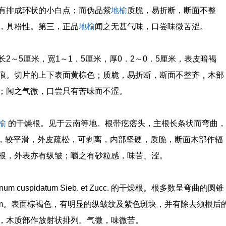
有排成环状的小白点；而伪品紫
地榆
质脆，易折断，断面不整
，具粉性。第三，正品
地榆
闻之无甚气味，口尝味微苦涩。
2～5厘米，宽1～1．5厘米，厚0．2～0．5厘米，表皮暗褐
痕。切片的上下表面黄棕色；质脆，易折断，断面不整齐，木部
；闻之气微，口尝只有苦味而不涩。
榆
的干燥根。见于云南等地。根带疙瘩头，主根长条状而弯曲，
色，较平滑，外皮疏松，可剥离，内部坚硬，质脆，断面木部作辐
根，外表亦有纵皱；嚼之有砂粒感，味苦、涩。
m cuspidatum Sieb. et Zucc. 的干燥根。根多数呈弯曲的圆锥
1.5cm。表面棕褐色，有明显的纵皱纹及紫色斑块，并有除去须根后
，木质部作放射状排列。气微，味微苦。