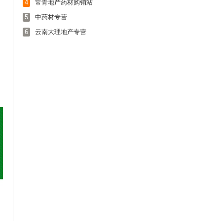
4
常青地产药材购销站
5
中药材专营
6
云南大理地产专营
，