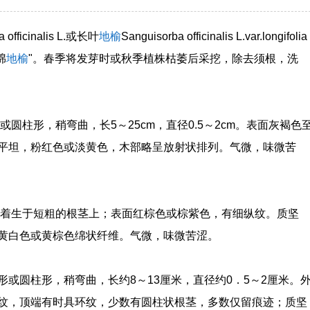
a officinalis L.或长叶
地榆
Sanguisorba officinalis L.var.longifolia
绵
地榆
"。春季将发芽时或秋季植株枯萎后采挖，除去须根，洗
圆柱形，稍弯曲，长5～25cm，直径0.5～2cm。表面灰褐色
平坦，粉红色或淡黄色，木部略呈放射状排列。气微，味微苦
着生于短粗的根茎上；表面红棕色或棕紫色，有细纵纹。质坚
黄白色或黄棕色绵状纤维。气微，味微苦涩。
或圆柱形，稍弯曲，长约8～13厘米，直径约0．5～2厘米。
纹，顶端有时具环纹，少数有圆柱状根茎，多数仅留痕迹；质坚