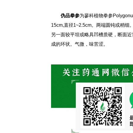
伪品拳参
为蓼科植物拳参Polygon
15cm,直径1~2.5cm。两端圆钝
另一面较平坦或略具凹槽质硬，断面近肾
成的环状。气微，味苦涩。