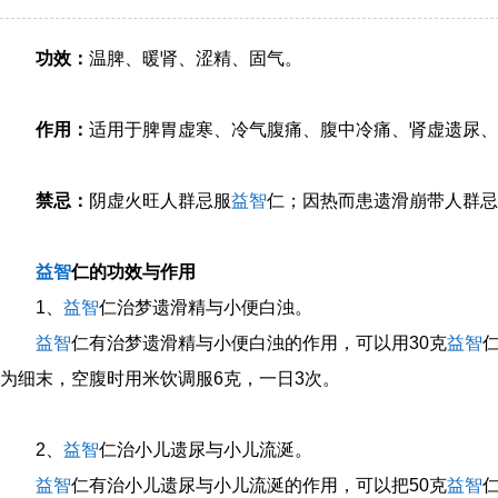
功效：
温脾、暖肾、涩精、固气。
作用：
适用于脾胃虚寒、冷气腹痛、腹中冷痛、肾虚遗尿、
禁忌：
阴虚火旺人群忌服
益智
仁；因热而患遗滑崩带人群忌
益智
仁的功效与作用
1、
益智
仁治梦遗滑精与小便白浊。
益智
仁有治梦遗滑精与小便白浊的作用，可以用30克
益智
为细末，空腹时用米饮调服6克，一日3次。
2、
益智
仁治小儿遗尿与小儿流涎。
益智
仁有治小儿遗尿与小儿流涎的作用，可以把50克
益智