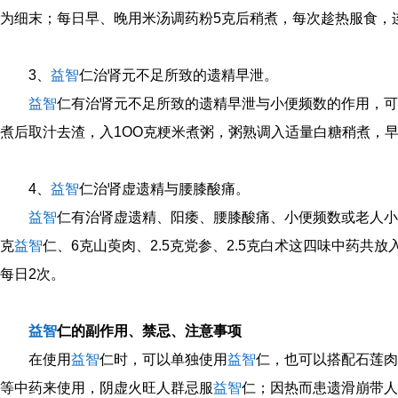
为细末；每日早、晚用米汤调药粉5克后稍煮，每次趁热服食，连
3、
益智
仁治肾元不足所致的遗精早泄。
益智
仁有治肾元不足所致的遗精早泄与小便频数的作用，可
煮后取汁去渣，入1OO克粳米煮粥，粥熟调入适量白糖稍煮，早
4、
益智
仁治肾虚遗精与腰膝酸痛。
益智
仁有治肾虚遗精、阳痿、腰膝酸痛、小便频数或老人小
克
益智
仁、6克山萸肉、2.5克党参、2.5克白术这四味中药共
每日2次。
益智
仁的副作用、禁忌、注意事项
在使用
益智
仁时，可以单独使用
益智
仁，也可以搭配石莲肉
等中药来使用，阴虚火旺人群忌服
益智
仁；因热而患遗滑崩带人