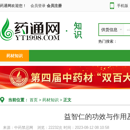
药通网欢迎您！
会员登录
会员注册
手机版
知
供货信息
识
热门搜索：
药材知识
当前位置：
首页
>
药材知识
>
正文
益智仁的功效与作用
来源：中药禁忌网
浏览：22232次
时间：2023-08-12 08:10:58