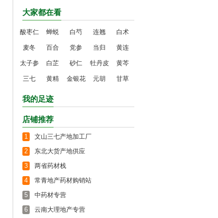
大家都在看
酸枣仁
蝉蜕
白芍
连翘
白术
麦冬
百合
党参
当归
黄连
太子参
白芷
砂仁
牡丹皮
黄芩
三七
黄精
金银花
元胡
甘草
我的足迹
店铺推荐
1
文山三七产地加工厂
2
东北大货产地供应
3
两省药材栈
4
常青地产药材购销站
5
中药材专营
6
云南大理地产专营