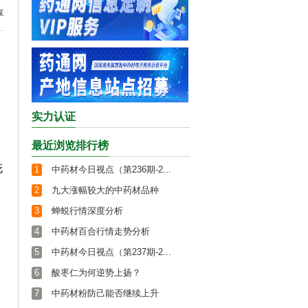
享
实力认证
最近浏览排行榜
花
1
中药材今日视点（第236期-2...
2
九大涨幅较大的中药材品种
3
蝉蜕行情深度分析
4
中药材百合行情走势分析
5
中药材今日视点（第237期-2...
6
酸枣仁为何逆势上扬？
7
中药材粉防己能否继续上升