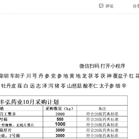
评论
分
微信扫码 打开小程序
车前子 川 芎 丹 参 党 参 地 黄 地 龙 茯 苓 茯 神 覆盆子 红 
 子 牡丹皮 薤 白 远 志 泽 泻 猪 苓 山慈菇 酸枣仁 太子参 细 辛