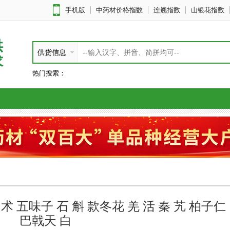
手机版
中药材价格指数
连翘指数
山银花指数
供
供货信息
求
热门搜索：
术 五味子 石 斛 款冬花 羌 活 秦 艽 柏子仁
巴戟天 白