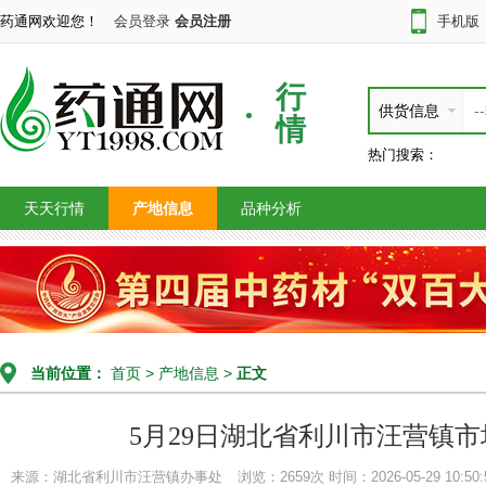
药通网欢迎您！
会员登录
会员注册
手机版
行
供货信息
情
热门搜索：
天天行情
产地信息
品种分析
当前位置：
首页
>
产地信息
>
正文
5月29日湖北省利川市汪营镇
来源：湖北省利川市汪营镇办事处
浏览：2659次
时间：2026-05-29 10:50: