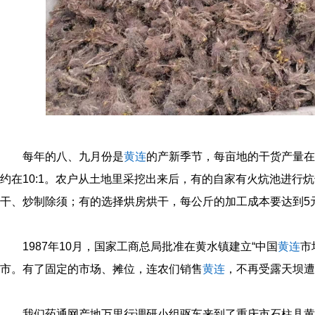
每年的八、九月份是
黄连
的产新季节，每亩地的干货产量在20
约在10:1。农户从土地里采挖出来后，有的自家有火炕池进行
干、炒制除须；有的选择烘房烘干，每公斤的加工成本要达到5
1987年10月，国家工商总局批准在黄水镇建立“中国
黄连
市
市。有了固定的市场、摊位，连农们销售
黄连
，不再受露天坝遭
我们药通网产地万里行调研小组驱车来到了重庆市石柱县黄