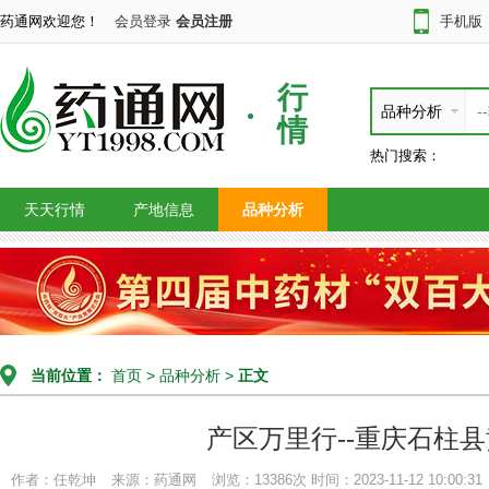
药通网欢迎您！
会员登录
会员注册
手机版
行
品种分析
情
热门搜索：
天天行情
产地信息
品种分析
当前位置：
首页
>
品种分析
>
正文
产区万里行--重庆石柱
作者：任乾坤
来源：药通网
浏览：13386次
时间：2023-11-12 10:00:31