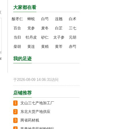
大家都在看
复
酸枣仁
蝉蜕
白芍
连翘
白术
百合
党参
麦冬
白芷
三七
当归
牡丹皮
砂仁
太子参
元胡
柴胡
黄连
黄精
黄芩
赤芍
我的足迹
字
于2026-08-09 14:06:31访问
店铺推荐
1
文山三七产地加工厂
2
东北大货产地供应
3
两省药材栈
4
常青地产药材购销站