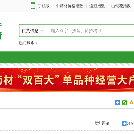
手机版
中药材价格指数
连翘指数
山银花指数
行
供货信息
情
热门搜索：
析
评论
分享