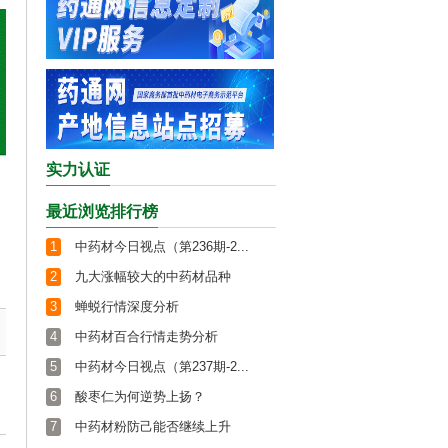
实力认证
最近浏览排行榜
1
中药材今日视点（第236期-2...
2
九大涨幅较大的中药材品种
3
蝉蜕行情深度分析
4
中药材百合行情走势分析
5
中药材今日视点（第237期-2...
6
酸枣仁为何逆势上扬？
7
中药材粉防己能否继续上升