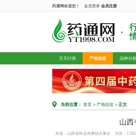
药通网欢迎您！
会员登录
会员注册
天天行情
产地信息
品种分
当前位置：
首页
>
产地信息
>
正文
山西
来源：山西省绛县南樊镇办事处
浏览：1755