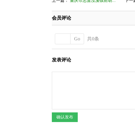
上一篇：
重庆市忠县汝溪镇前胡...
下一
会员评论
Go
共0条
发表评论