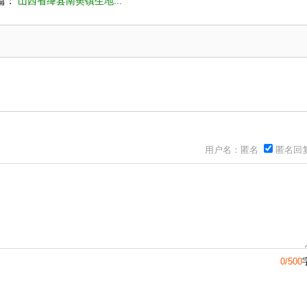
篇：
山西省绛县南樊镇生地...
用户名：匿名
匿名回
0/500