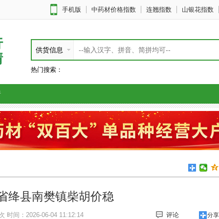
手机版
中药材价格指数
连翘指数
山银花指数
行
供货信息
情
热门搜索：
析
省绛县南樊镇柴胡价稳
次
时间：2026-06-04 11:12:14
评论
分享