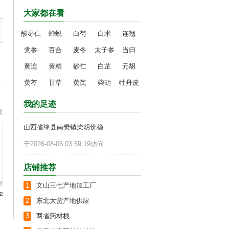
大家都在看
酸枣仁
蝉蜕
白芍
白术
连翘
党参
百合
麦冬
太子参
当归
黄连
黄精
砂仁
白芷
元胡
黄芩
甘草
黄芪
柴胡
牡丹皮
我的足迹
复
山西省绛县南樊镇柴胡价稳
于2026-08-06 03:59:19访问
店铺推荐
1
文山三七产地加工厂
字
2
东北大货产地供应
3
两省药材栈