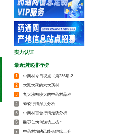
实力认证
最近浏览排行榜
1
中药材今日视点（第236期-2...
2
大涨大落的六大药材
3
九大涨幅较大的中药材品种
4
蝉蜕行情深度分析
5
中药材百合行情走势分析
6
酸枣仁为何逆势上扬？
7
中药材粉防己能否继续上升