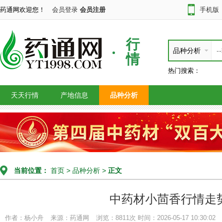
药通网欢迎您！
会员登录
会员注册
手机版
行
品种分析
情
热门搜索：
天天行情
产地信息
品种分析
当前位置：
首页
>
品种分析
>
正文
中药材小茴香行情走
作者：杨小舟
来源：药通网
浏览：8811次
时间：2026-05-17 10:30:02