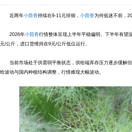
近两年
小茴香
持续在9-11元徘徊，
小茴香
为何低迷不前，2
2026年
小茴香
行情整体呈现上半年平稳偏弱、下半年有望温和
元/公斤，进口货维持在9元/公斤低位运行。
当前市场处于供需弱平衡状态，供给端库存压力逐步缓解但
给波动与国内种植结构调整，行情难现大幅波动。