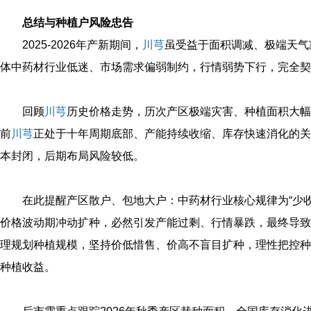
总结与种植户风险忠告
2025‑2026年产新期间，
川芎
虽受益于面积调减、极端天气
体中药材行业低迷、市场需求偏弱制约，行情弱势下行，完全契
回顾
川芎
历史价格走势，历次产区极端灾害、种植面积大幅
前
川芎
正处于十年周期底部、产能持续收缩、库存快速消化的关
本封闭，后期布局风险较低。
在此提醒产区散户、包地大户：中药材行业核心规律为“少
价格波动期冲动扩种，必然引发产能过剩、行情暴跌，最终导致
理规划种植规模，坚持价低惜售、价高不盲目扩种，理性把控种
种植收益。