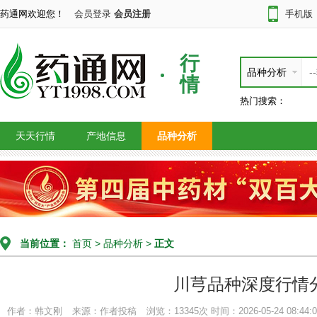
药通网欢迎您！
会员登录
会员注册
手机版
行
品种分析
情
热门搜索：
天天行情
产地信息
品种分析
当前位置：
首页
>
品种分析
>
正文
川芎品种深度行情
作者：韩文刚
来源：作者投稿
浏览：13345次
时间：2026-05-24 08:44:0