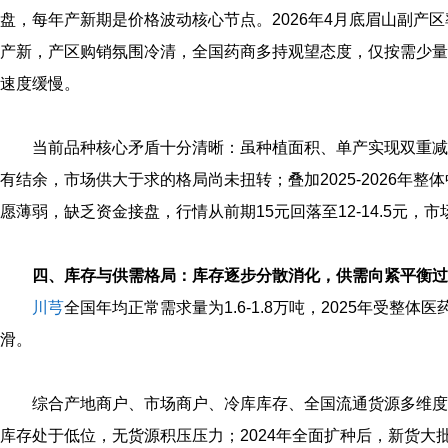
盘，每年产新期是价格波动核心节点。2026年4月底眉山副产
产新，产区购销氛围冷清，全国药商多持观望态度，仅按需少量
速度缓慢。
当前品种核心矛盾十分清晰：虽种植面积、单产实现双重减产，
有结余，市场供大于求的格局尚未扭转；叠加2025‑2026年
愿薄弱，缺乏资金接盘，行情从前期15元回落至12‑14.5元，
四、库存与供需格局：库存逐步分散消化，供需向紧平衡过
川芎
全国年均正常需求量为1.6‑1.8万吨，2025年受整
滑。
综合产地商户、市场商户、冷库库存、全国流通货源多维度调研
库存处于低位，无货源积压压力；2024年全面扩种后，新货大