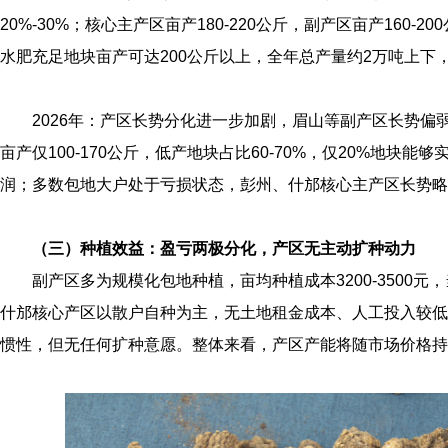
20%‑30%；核心主产区亩产180‑220公斤，副产区亩产160‑
水肥充足地块亩产可达200公斤以上，全年总产量约2万吨上下，
2026年：产区长势分化进一步加剧，眉山等副产区长势偏
亩产仅100‑170公斤，低产地块占比60‑70%，仅20%地块能
润；多数包地大户处于亏损状态，彭州、什邡核心主产区长势略有回
（三）种植效益：盈亏两极分化，产区无主动扩种动力
副产区多为规模化包地种植，亩均种植成本3200‑3500
什邡核心产区以散户自种为主，无土地租金成本、人工投入较低
惯性，但无任何扩种意愿。整体来看，产区产能将随市场价格持