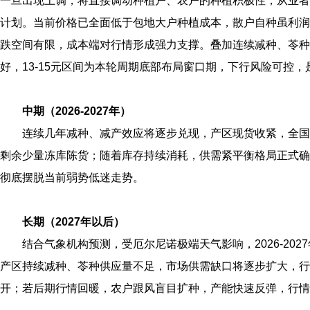
一旦出现上调，将直接调动种植户、农户的种植积极性，从业者
计划。当前价格已全面低于包地大户种植成本，散户自种虽利润
跌空间有限，成本端对行情形成强力支撑。叠加连续减种、苓种
好，13‑15元区间为本轮周期底部布局窗口期，下行风险可控
中期（2026‑2027年）
连续几年减种、减产效应将逐步兑现，产区现货收紧，全国
剩余少量冻库陈货；随着库存持续消耗，供需紧平衡格局正式确
彻底摆脱当前弱势低迷走势。
长期（2027年以后）
结合气象机构预测，受厄尔尼诺极端天气影响，2026‑202
产区持续减种、苓种供应量不足，市场供需缺口将逐步扩大，行
开；若后期行情回暖，农户跟风盲目扩种，产能快速反弹，行情