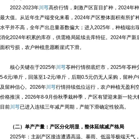
2022‑2023年
川芎
高价行情，刺激产区盲目扩种，2024年
最大值。从近年生产端变化来看，2024年产区整体面积有所扩
水平并不高，全年产出总量基数偏大；进入2025年，种植端出
消化2024年积累的库存，供需格局延续去库特征。2024年产
面积亏损，农户种植意愿断崖式下滑。
核心关键在于2025年
川芎
苓种行情彻底烂市，2025年苓
5‑6元/单斤，回落至1‑2元/单斤，后期0.5元仍无人采购，
及留种信心。2026年
川芎
行情持续低位运行，农户种植无盈利
价格推演，2026年8‑9月份秋季栽种季，产区有望迎来新一轮
目前
川芎
已进入连续三年减产周期，产能下滑确定性较高。
（二）单产产量：产区分化明显，整体延续减产格局
2025年：主副产区接连遭遇高温、暴雨、低温等极端天气