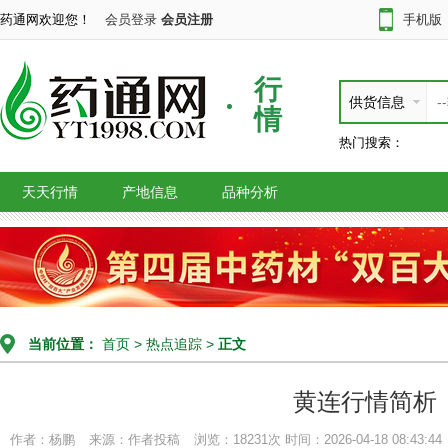
药通网欢迎您！
会员登录
会员注册
手机版
行
供货信息
情
热门搜索：
天天行情
产地信息
品种分析
当前位置：
首页
>
热点追踪
>
正文
黄连行情简析
作者：杨鹏
来源：作者投稿
浏览：18231次
时间：2026-04-18 08:43:44