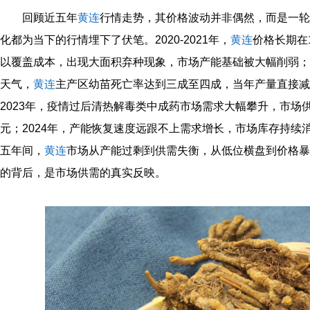
回顾近五年
黄连
行情走势，其价格波动并非偶然，而是一轮
化都为当下的行情埋下了伏笔。2020-2021年，
黄连
价格长期在
以覆盖成本，出现大面积弃种现象，市场产能基础被大幅削弱；2
天气，
黄连
主产区幼苗死亡率达到三成至四成，当年产量直接减
2023年，疫情过后清热解毒类中成药市场需求大幅攀升，市场
元；2024年，产能恢复速度远跟不上需求增长，市场库存持续消化
五年间，
黄连
市场从产能过剩到供需失衡，从低位横盘到价格暴
的背后，是市场供需的真实反映。