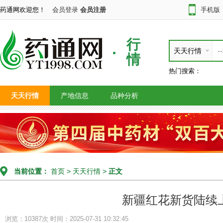
药通网欢迎您！
会员登录
会员注册
手机版
行
天天行情
情
热门搜索：
天天行情
产地信息
品种分析
当前位置：
首页
>
天天行情
>
正文
新疆红花新货陆续
浏览：10387次
时间：2025-07-31 10:32:45