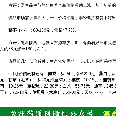
点评：
野生品种节菖蒲迎着产新价格强劲上涨，从产新前的2
该品市场需求量不大，一旦价格平稳，非经营户有货不好出
猪苓（小）：
88-130元，涨幅47.7%。
点评：
随着陕西产地供应货源减少，加上有商看好后市买进
月的88元涨至130元左右。
该品前几年低价减种，生产恢复需4年，未来3年内可采挖
6月涨价的药材还有：
僵蚕
，从150元涨至220元；
薤白
，从
元；
甘草（毛草）
，从20元涨至30元；
橘核
，10-15元；
连钱草
芍
，19-26元；
夏枯球
，22-30元；
白术
，55-75元；
通草
，245
丁）
，7.5-10元；
伊贝母（大粒）
：60-80元；天冬（小），45