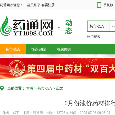
药通网欢迎您！
会员登录
会员注册
手机版
动
药市动态
态
热门搜索：
药市动态
热点追踪
视频图片
当前位置：
首页
>
药市动态
>
正文
6月份涨价药材排
作者：郑平
来源：药通网
浏览：13723次
时间：2023-07-08 09:28:24