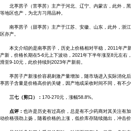
北葶苈子（苦葶苈）主产于河北、辽宁、内蒙古，此外，黑
等地区也产，为北方习用品种。
南葶苈子（甜葶苈）主产于江苏、安徽、山东，此外，浙江
区亦产。
本文介绍的是南葶苈子，历史上价格相对平稳，2011年产新因干
产新，价格长期在5-6元上下波动，2021年下半年涨至8元左右，
滑至9-10元，此价持续到2023年产新前。
葶苈子产新涨价容易刺激产量增加，随市场进入实际消化后
葶苈子含量是价格高价的关键，因产地或采收时间不同，有不少
三七（剪口）：
170-270元，涨幅58.8%。
点评：
也许是历史有过高价，总是有不少药商对其关注有加
动价格强劲上扬，随着价格的上涨，低价库存陆续抛出，冲击价