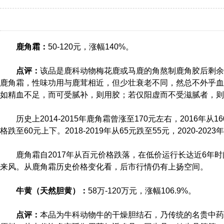
鹿角霜：
50-120元，涨幅140%。
点评：
该品是鹿科动物梅花鹿或马鹿的角熬制鹿角胶后剩余
鹿角霜，性味功用与鹿茸相近，但少壮衰老不同，然总不外乎血
如精血不足，而可受腻补，则用胶；若仅阳虚而不受滋腻者，则
历史上2014-2015年鹿角霜曾涨至170元左右，2016年从16
格跌至60元上下。2018-2019年从65元跌至55元，2020-202
鹿角霜自2017年从百元价格跌落，在低价运行长达近6年时
来风。从鹿角霜历史价格变化看，后市行情仍有上扬空间。
牛黄（天然胆黄）：
58万-120万元，涨幅106.9%。
点评：
本品为牛科动物牛的干燥胆结石，乃传统的名贵中药