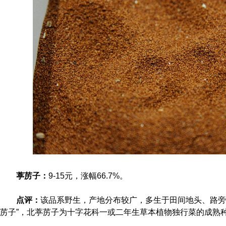
葶苈子：
9-15元，涨幅66.7%。
点评：
该品系野生，产地分布较广，多生于田间地头、路旁、
苈子”，北葶苈子为十字花科一或二年生草本植物独行菜的成熟