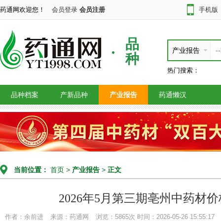
药通网欢迎您！
会员登录
会员注册
手机版
品
产业报告
种
热门搜索：
品种档案
产新品种
产业报告
药通懒汉
当前位置：
首页
>
产业报告
>
正文
2026年5月第三期亳州中药材
作者：余前进
来源：药通网
浏览：5865次
时间：2026-05-26 15:55:17