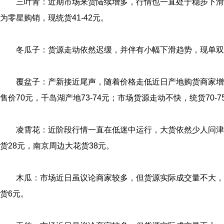
三叶青：近期市场来货陆续增多，行情也一直处于稳步下滑
为零星购销，现统货41-42元。
冬瓜子：货源走动依然迟缓，并伴有小幅下滑趋势，现单双
覆盆子：产新接近尾声，随着价格走低近日产地购货商家增
售价70元，千岛湖产地73-74元；市场货源走动不快，统货70-
凌霄花：近阶段行情一直在低迷中运行，大货依然少人问津
货28元，南京周边大花货38元。
木瓜：市场近日虽议论商家较多，但货源实际成交量不大，价
货6元。