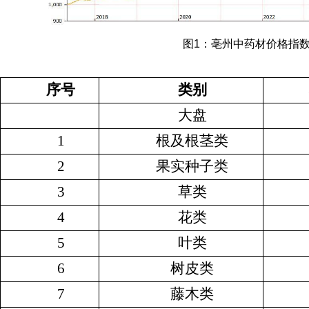
图1：亳州中药材价格指
序号
类别
大盘
1
根及根茎类
2
果实种子类
3
草类
4
花类
5
叶类
6
树皮类
7
藤木类