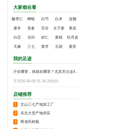
大家都在看
酸枣仁
蝉蜕
白芍
白术
连翘
麦冬
党参
百合
太子参
黄连
白芷
当归
砂仁
黄精
牡丹皮
天麻
三七
黄芩
元胡
黄芪
我的足迹
汗在哪里，病就在哪里？尤其关注这4个部位
于2026-08-08 01:34:28访问
店铺推荐
1
文山三七产地加工厂
2
东北大货产地供应
3
两省药材栈