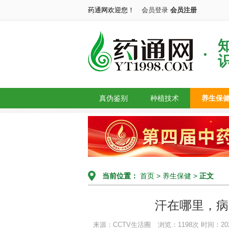
药通网欢迎您！
会员登录
会员注册
真伪鉴别
种植技术
养生保
当前位置：
首页
>
养生保健
>
正文
汗在哪里，病
来源：CCTV生活圈
浏览：1198次
时间：2026