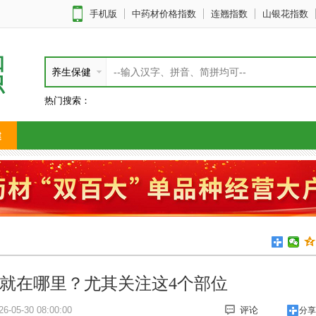
手机版
中药材价格指数
连翘指数
山银花指数
知
养生保健
识
热门搜索：
健
就在哪里？尤其关注这4个部位
-05-30 08:00:00
评论
分享