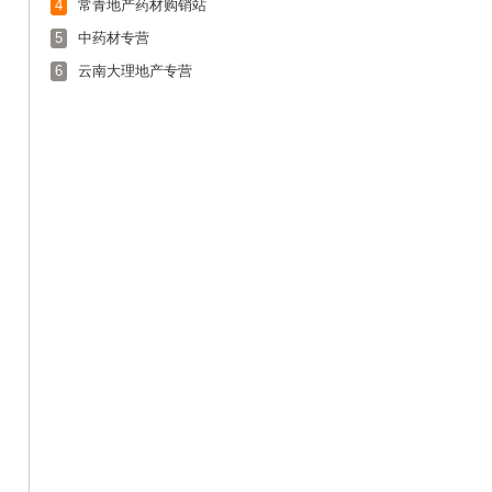
4
常青地产药材购销站
5
中药材专营
6
云南大理地产专营