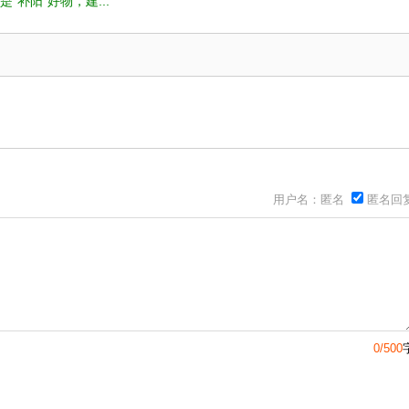
是“补阳”好物，建...
用户名：匿名
匿名回
0/500