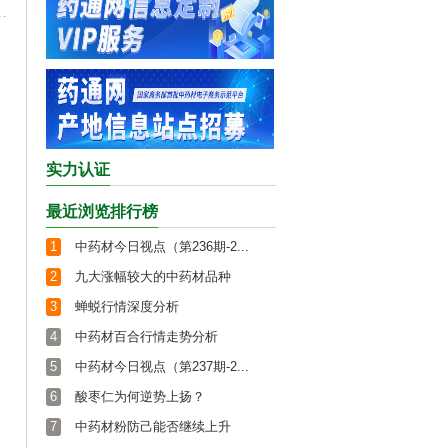
实力认证
最近浏览排行榜
1
中药材今日视点（第236期-2...
2
九大涨幅较大的中药材品种
3
蝉蜕行情深度分析
4
中药材百合行情走势分析
5
中药材今日视点（第237期-2...
6
酸枣仁为何逆势上扬？
7
中药材粉防己能否继续上升