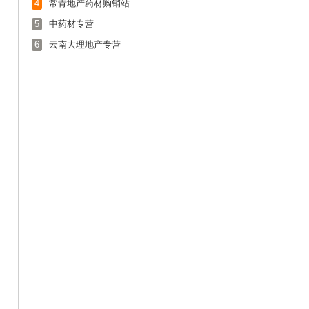
4
常青地产药材购销站
5
中药材专营
6
云南大理地产专营