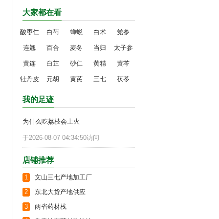
大家都在看
酸枣仁
白芍
蝉蜕
白术
党参
连翘
百合
麦冬
当归
太子参
黄连
白芷
砂仁
黄精
黄芩
牡丹皮
元胡
黄芪
三七
茯苓
我的足迹
为什么吃荔枝会上火
于2026-08-07 04:34:50访问
店铺推荐
1
文山三七产地加工厂
2
东北大货产地供应
3
两省药材栈