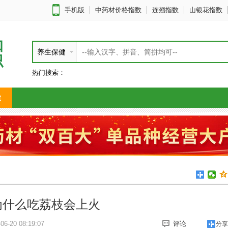
手机版
中药材价格指数
连翘指数
山银花指数
知
养生保健
识
热门搜索：
健
为什么吃荔枝会上火
6-20 08:19:07
评论
分享