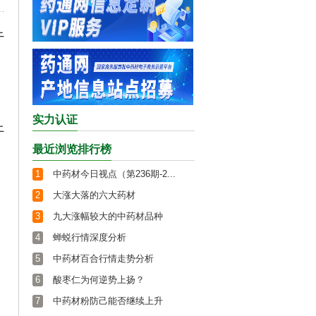
干
实力认证
上
最近浏览排行榜
1
中药材今日视点（第236期-2...
2
大涨大落的六大药材
3
九大涨幅较大的中药材品种
4
蝉蜕行情深度分析
5
中药材百合行情走势分析
6
酸枣仁为何逆势上扬？
7
中药材粉防己能否继续上升